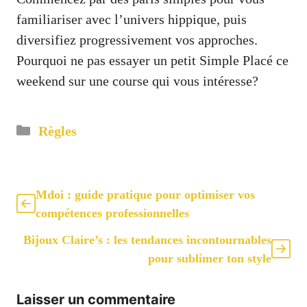
familiariser avec l’univers hippique, puis
diversifiez progressivement vos approches.
Pourquoi ne pas essayer un petit Simple Placé ce
weekend sur une course qui vous intéresse?
Catégories
Règles
Mdoi : guide pratique pour optimiser vos
compétences professionnelles
Bijoux Claire’s : les tendances incontournables
pour sublimer ton style
Laisser un commentaire